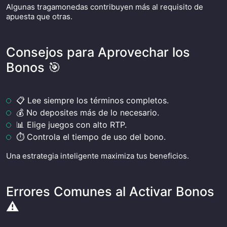
Algunas tragamonedas contribuyen más al requisito de
apuesta que otras.
Consejos para Aprovechar los
Bonos 🎯
📋 Lee siempre los términos completos.
💰 No deposites más de lo necesario.
📊 Elige juegos con alto RTP.
⏱️ Controla el tiempo de uso del bono.
Una estrategia inteligente maximiza tus beneficios.
Errores Comunes al Activar Bonos
⚠️