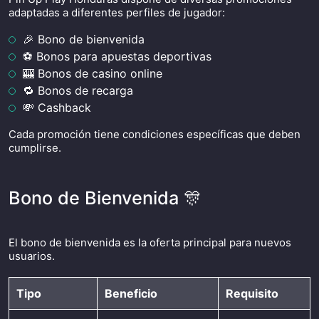
adaptadas a diferentes perfiles de jugador:
🎉 Bono de bienvenida
⚽ Bonos para apuestas deportivas
🎰 Bonos de casino online
🔁 Bonos de recarga
💸 Cashback
Cada promoción tiene condiciones específicas que deben
cumplirse.
Bono de Bienvenida 🎊
El bono de bienvenida es la oferta principal para nuevos
usuarios.
Tipo
Beneficio
Requisito