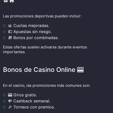
⚽🔥
Las promociones deportivas pueden incluir:
📊 Cuotas mejoradas.
💵 Apuestas sin riesgo.
🎁 Bonos por combinadas.
Estas ofertas suelen activarse durante eventos
importantes.
Bonos de Casino Online 🎰
En el casino, las promociones más comunes son:
🎰 Giros gratis.
💸 Cashback semanal.
🎉 Torneos con premios.